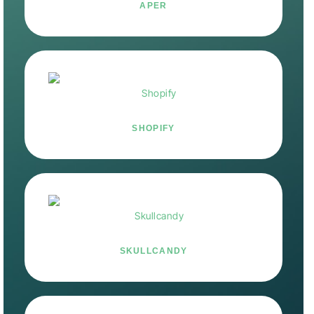
APER
SHOPIFY
SKULLCANDY