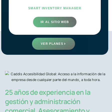
SMART INVENTORY MANAGER
IR AL SITIO WEB
VER PLANES
25 años de experiencia en la
gestión y administración
comercial. Asesoramiento y